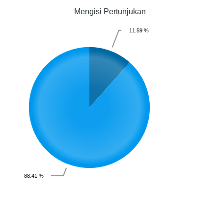
Mengisi Pertunjukan
11.59 %
88.41 %